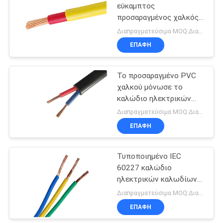
εύκαμπτος
προσαραγμένος χαλκός
90
καλωδίων καλωδίωσης
Διαπραγματεύσιμα MOQ:Διαπραγματεύσιμος
σπιτιών μόνωσης PVC
ΕΠΑΦΉ
Γυμνός αγωγός
Το προσαραγμένο PVC
χαλκού μόνωσε το
καλώδιο ηλεκτρικών
καλωδίων με την
Διαπραγματεύσιμα MOQ:Διαπραγματεύσιμος
πλαστική συσκευασία
ΕΠΑΦΉ
92
εναέριο
Τυποποιημένο IEC
60227 καλώδιο
συσσωρευμένο
ηλεκτρικών καλωδίων
καλώδιο
με τον εύκαμπτο αγωγό
Διαπραγματεύσιμα MOQ:Διαπραγματεύσιμος
χαλκού
ΕΠΑΦΉ