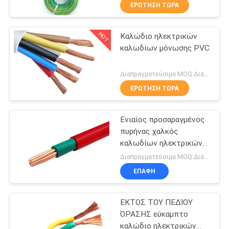
ΜΕ
ΕΡΏΤΗΣΗ ΤΏΡΑ
ΕΜΆΣ
HOT
Καλώδιο ηλεκτρικών
203
καλωδίων μόνωσης PVC
ΓΎΡΟΣ
Καλώδια με
ΕΡΓΟΣΤΑΣΊΩΝ
Διαπραγματεύσιμα MOQ:Διαπραγματεύσιμος
μόνωση από PVC
ΕΡΏΤΗΣΗ ΤΏΡΑ
ΠΟΙΟΤΙΚΌΣ
Ενιαίος προσαραγμένος
ΈΛΕΓΧΟΣ
πυρήνας χαλκός
καλωδίων ηλεκτρικών
197
ΕΠΑΦΉ
καλωδίων μόνωσης PVC
Διαπραγματεύσιμα MOQ:Διαπραγματεύσιμος
δύο στρώματος
σύρμα ηλεκτρικών
ΕΠΑΦΉ
ΝΈΑ
καλωδίων
ΕΚΤΟΣ ΤΟΥ ΠΕΔΊΟΥ
ΌΡΑΣΗΣ εύκαμπτο
BLOG
καλώδιο ηλεκτρικών