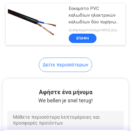
Εύκαμπτο PVC
95
καλωδίων ηλεκτρικών
Τυλιγμένο λάστιχο
καλωδίων δύο πυρήνων
που μονώνονται, ο
Διαπραγματεύσιμα MOQ:Διαπραγματεύσιμος
καλώδιο
κιτρινοπράσινος Μαύρος
ΕΠΑΦΉ
Δείτε περισσότερων
76
καλώδια ελέγχου
Αφήστε ένα μήνυμα
We bellen je snel terug!