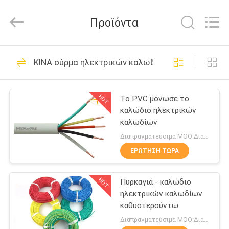
Shanghai
Shenghua
Cable
Προϊόντα
(Group)
Co.,
Ltd..
All
Rights
ΑΡΧΙΚΉ
306
Reserved.
ΚΙΝΑ σύρμα ηλεκτρικών καλωδίων
ΣΕΛΊΔΑ
μόνωση XLPE
καλώδιο
HOT
Το PVC μόνωσε το
ΠΡΟΪΌΝΤΑ
καλώδιο ηλεκτρικών
τροφοδοσίας
καλωδίων
ΒΊΝΤΕΟ
Διαπραγματεύσιμα MOQ:Διαπραγματεύσιμος
ΕΡΏΤΗΣΗ ΤΏΡΑ
244
ΕΜΦΆΝΙΣΗ
θωρακισμένο
HOT
Πυρκαγιά - καλώδιο
VR
ηλεκτρικών καλωδίων
ηλεκτρικό καλώδιο
καθυστερούντω
ΣΧΕΤΙΚΆ
Διαπραγματεύσιμα MOQ:Διαπραγματεύσιμος