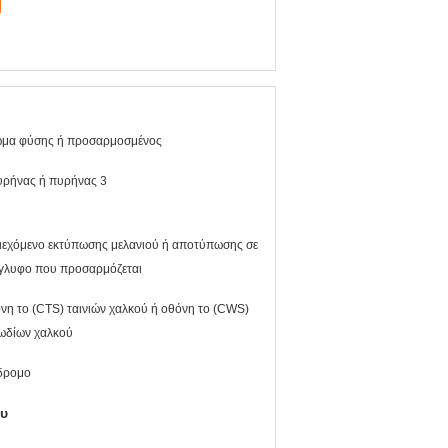
μα φύσης ή προσαρμοσμένος
υρήνας ή πυρήνας 3
ιεχόμενο εκτύπωσης μελανιού ή αποτύπωσης σε
γλυφο που προσαρμόζεται
νη το (CTS) ταινιών χαλκού ή οθόνη το (CWS)
ωδίων χαλκού
δρομο
υ