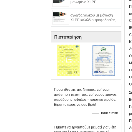
μονωμένο XLPE
Π
μ
αγωγός χαλκού με μόνωση
XLPE καλώδιο τροφοδοσίας
C
I
C
Πιστοποίηση
Κ
Α
Ο
Μ
Ο
Ο
Θ
Προμηθευτής της Νίκαιας, γρήγορη
Σ
απάντηση ταχύτητας, γρήγορος χρόνος
παράδοσης, υψηλός - ποιοτικό προϊόν.
Ε
Είμαι τυχερός να σας βρώ!
Γ
—— John Smith
μ
Π
Ήμαστε να εργαστούμε με μαζί για 5 έτη,
Δ