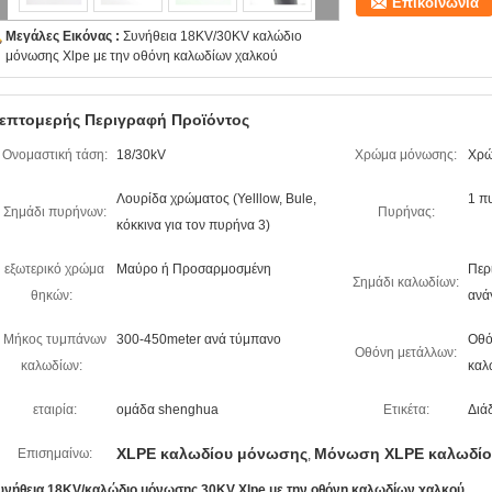
Επικοινωνία
Μεγάλες Εικόνας :
Συνήθεια 18KV/30KV καλώδιο
μόνωσης Xlpe με την οθόνη καλωδίων χαλκού
επτομερής Περιγραφή Προϊόντος
Ονομαστική τάση:
18/30kV
Χρώμα μόνωσης:
Χρώ
Λουρίδα χρώματος (Yelllow, Bule,
1 π
Σημάδι πυρήνων:
Πυρήνας:
κόκκινα για τον πυρήνα 3)
εξωτερικό χρώμα
Μαύρο ή Προσαρμοσμένη
Περ
Σημάδι καλωδίων:
θηκών:
ανά
Μήκος τυμπάνων
300-450meter ανά τύμπανο
Οθό
Οθόνη μετάλλων:
καλωδίων:
καλ
εταιρία:
ομάδα shenghua
Ετικέτα:
Διά
XLPE καλωδίου μόνωσης
Μόνωση XLPE καλωδίο
Επισημαίνω:
,
υνήθεια 18KV/καλώδιο μόνωσης 30KV Xlpe με την οθόνη καλωδίων χαλκού