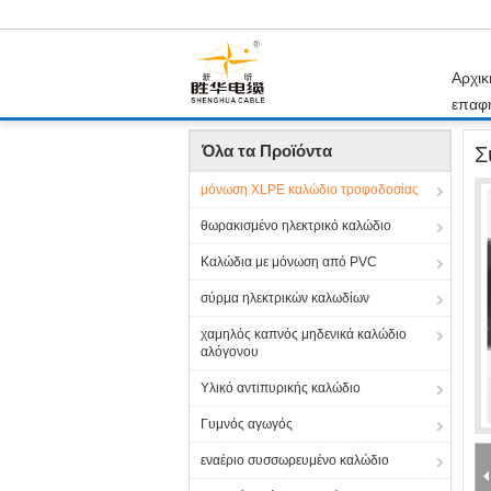
Αρχικ
επαφ
Αρχική Σελίδα
Προϊόντα
μόνωση XLPE καλώ
Όλα τα Προϊόντα
Σ
μόνωση XLPE καλώδιο τροφοδοσίας
θωρακισμένο ηλεκτρικό καλώδιο
Καλώδια με μόνωση από PVC
σύρμα ηλεκτρικών καλωδίων
χαμηλός καπνός μηδενικά καλώδιο
αλόγονου
Υλικό αντιπυρικής καλώδιο
Γυμνός αγωγός
εναέριο συσσωρευμένο καλώδιο