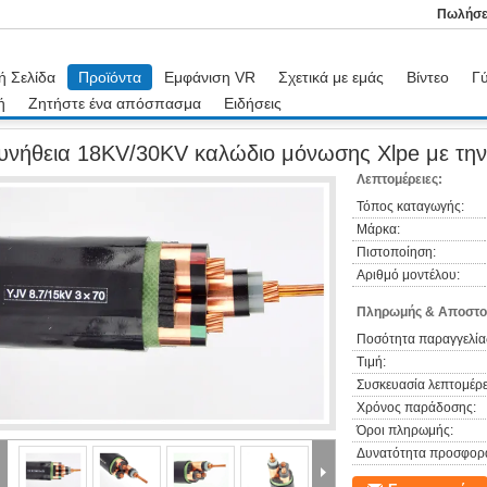
Πωλήσε
ή Σελίδα
Προϊόντα
Εμφάνιση VR
Σχετικά με εμάς
Βίντεο
Γ
ή
Ζητήστε ένα απόσπασμα
Ειδήσεις
διο τροφοδοσίας
Συνήθεια 18KV/30KV καλώδιο μόνωσης Xlpe με την οθόνη κα
υνήθεια 18KV/30KV καλώδιο μόνωσης Xlpe με τη
Λεπτομέρειες:
Τόπος καταγωγής:
Μάρκα:
Πιστοποίηση:
Αριθμό μοντέλου:
Πληρωμής & Αποστο
Ποσότητα παραγγελία
Τιμή:
Συσκευασία λεπτομέρε
Χρόνος παράδοσης:
Όροι πληρωμής:
Δυνατότητα προσφορ