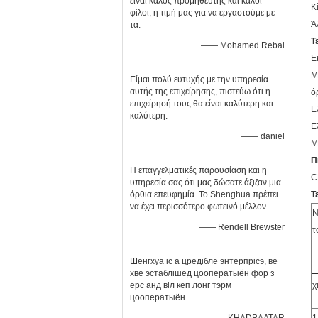
είναι καλός προμηθευτής και καλοί
Κ
φίλοι, η τιμή μας για να εργαστούμε με
Ά
τα.
Τ
—— Mohamed Rebai
Ε
Μ
Είμαι πολύ ευτυχής με την υπηρεσία
αυτής της επιχείρησης, πιστεύω ότι η
ό
επιχείρησή τους θα είναι καλύτερη και
Ε
καλύτερη.
Ε
—— daniel
M
Π
Η επαγγελματικές παρουσίαση και η
C
υπηρεσία σας ότι μας δώσατε άξιζαν μια
όρθια επευφημία. Το Shenghua πρέπει
Τ
να έχει περισσότερο φωτεινό μέλλον.
N
—— Rendell Brewster
τ
Шенгхуа іс а цредібле энтерпрісэ, ве
хве эстаблішед цооператыён фор з
ерс анд віл кеп лонг тэрм
χ
цооператыён.