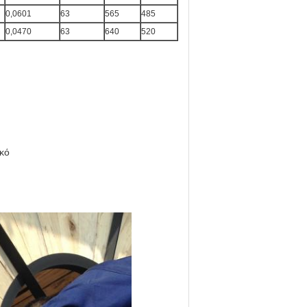
0,0601
63
565
485
0,0470
63
640
520
ικό