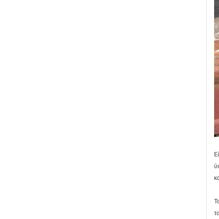
Ε
ύ
κ
Τ
τ