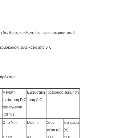
ή δεν βραχυκυκλώνει όχι περισσότερων από 5
θερμοκρασία είναι κάτω από 0℃
 παράκληση
Μέγιστη
Εξεταστική
Τρέχουσα εκτίμηση
αντίσταση D.C
τάση A.C
του αγωγού
(20 ℃)
Ω το /km
kV/5min
Στον
Στο χώμα
αέρα (α)
(Α)