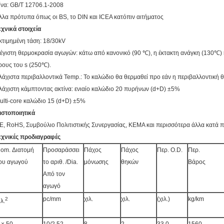
ίνα: GB/T 12706.1-2008
λλα πρότυπα όπως οι BS, το DIN και ICEA κατόπιν αιτήματος
εχνικά στοιχεία
κτιμημένη τάση: 18/30kV
έγιστη θερμοκρασία αγωγών: κάτω από κανονικό (90 ℃), η έκτακτη ανάγκη (130℃) 
ρους του s (250℃).
λάχιστα περιβαλλοντικά Temp.: Το καλώδιο θα θερμαθεί προ εάν η περιβαλλοντική 
λάχιστη κάμπτοντας ακτίνα: ενιαίο καλώδιο 20 πυρήνων (d+D) ±5%
ulti-core καλώδιο 15 (d+D) ±5%
ιστοποιητικά
E, RoHS, Συμβούλιο Πολιτιστικής Συνεργασίας, KEMA και περισσότερα άλλα κατά
εχνικές προδιαγραφές
om. Διατομή
Προσαράσσει
Πάχος
Πάχος
Περ. O.D.
Περ.
ου αγωγού
το αριθ. /Dia.
μόνωσης
θηκών
Βάρος
Από τον
αγωγό
pc/mm
χιλ.
χιλ.
(χιλ.)
kg/km
2
ιλ.