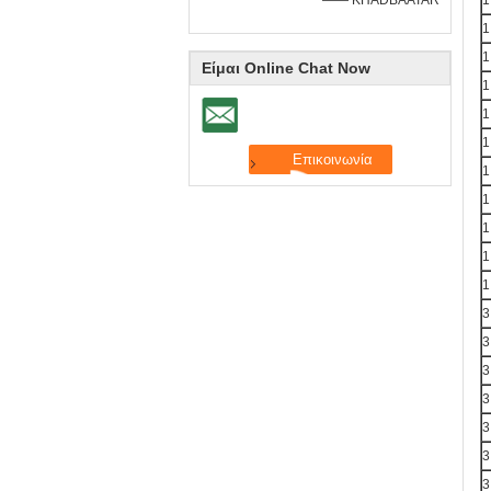
—— KHADBAATAR
1
1
1
Είμαι Online Chat Now
1
1
1
1
1
1
1
1
3
3
3
3
3
3
3