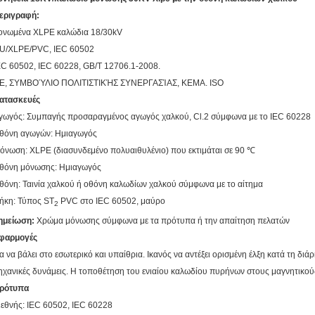
εριγραφή:
ονωμένα XLPE καλώδια 18/30kV
U/XLPE/PVC, IEC 60502
EC 60502, IEC 60228, GB/T 12706.1-2008.
E, ΣΥΜΒΟΎΛΙΟ ΠΟΛΙΤΙΣΤΙΚΉΣ ΣΥΝΕΡΓΑΣΊΑΣ, KEMA. ISO
ατασκευές
γωγός: Συμπαγής προσαραγμένος αγωγός χαλκού, Cl.2 σύμφωνα με το IEC 60228
θόνη αγωγών: Ημιαγωγός
όνωση: XLPE (διασυνδεμένο πολυαιθυλένιο) που εκτιμάται σε 90 ℃
θόνη μόνωσης: Ημιαγωγός
θόνη: Ταινία χαλκού ή οθόνη καλωδίων χαλκού σύμφωνα με το αίτημα
ήκη: Τύπος ST
PVC στο IEC 60502, μαύρο
2
ημείωση:
Χρώμα μόνωσης σύμφωνα με τα πρότυπα ή την απαίτηση πελατών
φαρμογές
ια να βάλει στο εσωτερικό και υπαίθρια. Ικανός να αντέξει ορισμένη έλξη κατά τη διά
ηχανικές δυνάμεις. Η τοποθέτηση του ενιαίου καλωδίου πυρήνων στους μαγνητικούς
ρότυπα
ιεθνής: IEC 60502, IEC 60228