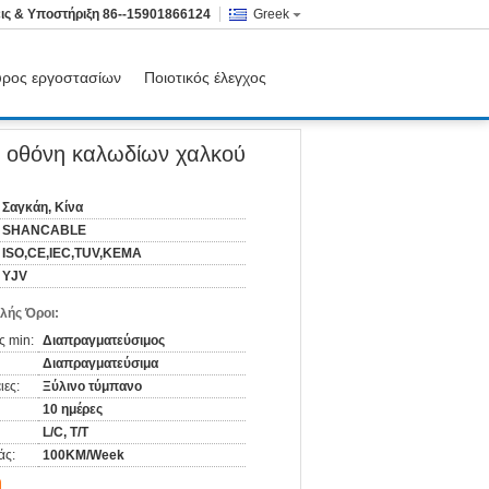
ις & Υποστήριξη
86--15901866124
Greek
ύρος εργοστασίων
Ποιοτικός έλεγχος
λωδίων χαλκού
ν οθόνη καλωδίων χαλκού
Σαγκάη, Κίνα
SHANCABLE
ISO,CE,IEC,TUV,KEMA
YJV
λής Όροι:
ς min:
Διαπραγματεύσιμος
Διαπραγματεύσιμα
ιες:
Ξύλινο τύμπανο
10 ημέρες
L/C, T/T
άς:
100KM/Week