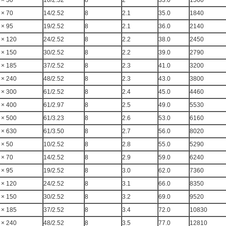
 × 50
10/2.52
8
2
33.0
1560
 × 70
14/2.52
8
2.1
35.0
1840
 × 95
19/2.52
8
2.1
36.0
2140
 × 120
24/2.52
8
2.2
38.0
2450
 × 150
30/2.52
8
2.2
39.0
2790
 × 185
37/2.52
8
2.3
41.0
3200
 × 240
48/2.52
8
2.3
43.0
3800
 × 300
61/2.52
8
2.4
45.0
4460
 × 400
61/2.97
8
2.5
49.0
5530
 × 500
61/3.23
8
2.6
53.0
6160
 × 630
61/3.50
8
2.7
56.0
8020
 × 50
10/2.52
8
2.8
55.0
5290
 × 70
14/2.52
8
2.9
59.0
6240
 × 95
19/2.52
8
3.0
62.0
7360
 × 120
24/2.52
8
3.1
66.0
8350
 × 150
30/2.52
8
3.2
69.0
9520
 × 185
37/2.52
8
3.4
72.0
10830
 × 240
48/2.52
8
3.5
77.0
12810