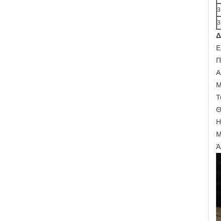
3
3
Δ
Ε
Π
Α
Μ
Τ
Θ
Η
Μ
Ά