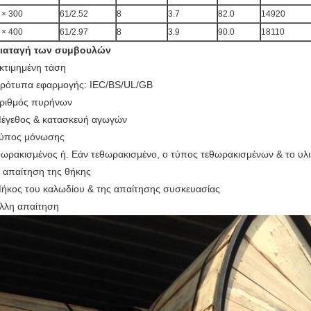
 × 300
61/2.52
8
3.7
82.0
14920
 × 400
61/2.97
8
3.9
90.0
18110
ιαταγή των συμβουλών
κτιμημένη τάση
ρότυπα εφαρμογής: IEC/BS/UL/GB
ριθμός πυρήνων
έγεθος & κατασκευή αγωγών
ύπος μόνωσης
ωρακισμένος ή. Εάν τεθωρακισμένο, ο τύπος τεθωρακισμένων & το υλ
 απαίτηση της θήκης
ήκος του καλωδίου & της απαίτησης συσκευασίας
λλη απαίτηση