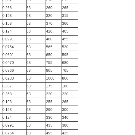
0,387
63
210
215
0,268
63
260
265
0,193
63
320
315
0,153
63
370
360
0,124
63
420
405
0,0991
63
480
455
0,0754
63
565
530
0,0601
63
650
595
0,0470
63
755
680
0,0366
63
865
765
0,0283
63
1000
860
0,387
63
175
180
0,268
63
220
220
0,193
63
255
265
0,153
63
290
300
0,124
63
330
340
0,0991
63
435
380
0,0754
63
495
435