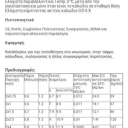
Ελάχιστα περιβαλλοντικά Temp. 0 ℃, μετά από την
εγκατάσταση και μόνο όταν είναι το καλώδιο σε σταθερή θέση
Ελάχιστη κάμπτοντας ακτίνα: καλώδιο O.D 6 Χ
Πιστοποιητικά
CE, RoHS, Συμβούλιο Πολιτιστικής Συνεργασίας, KEMA και
περισσότερα άλλα κατά παράκληση
Εφαρμογή:
Κατάλληλος για την τοποθέτηση στο εσωτερικό, στην τάφρο
καλωδίων, σωληνώσεις ή άλλες συγκεκριμένες περιπτώσεις.
Προδιαγραφές:
Διατομικός
Πάχος
Πάχος
Γενική
Ελάχιστη
Max.D.C
Περ.
Περιοχή
Μόνωση
Θήκη
διάμετρος
αντίσταση
αντίσταση
βάρος
mm2
μόνωση
σε 20℃
(kg/km)
70℃
MΩ/km
λ.
ανώτατος
MΩ/km
2x0.75
0,6
1.2
6.7
8.1
0,012
24.5
59
2x1
0,6
1.2
7
8.5
0,011
18.1
67
2x1.5
0,7
1.2
7.9
9.5
0,011
12.1
86
2x2.5
0,8
1.2
9
10.9
0,01
7.41
120
2x4
0,8
1.2
9.9
11.9
0,0085
4.61
167