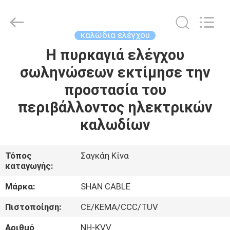
Shanghai
Shenghua
Cable
(Group)
Co.,
καλώδια ελέγχου
Ltd..
All
Rights
Η πυρκαγιά ελέγχου
ΑΡΧΙΚΉ
Reserved.
σωληνώσεων εκτίμησε την
ΣΕΛΊΔΑ
προστασία του
ΠΡΟΪΌΝΤΑ
περιβάλλοντος ηλεκτρικών
καλωδίων
ΒΊΝΤΕΟ
Τόπος
Σαγκάη Κίνα
καταγωγής:
ΕΜΦΆΝΙΣΗ
VR
Μάρκα:
SHAN CABLE
Πιστοποίηση:
CE/KEMA/CCC/TUV
ΣΧΕΤΙΚΆ
Αριθμό
NH-KVV