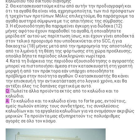
καλωδίου του δικτύου διανομής
2. Θα κατασκευαστούμε κάτω από αυτήν την προδιαγραφή και
ότι τα αγαθά θα είναι νέα, αχρησιμοποίητα, των πιό πρόσφατων
ή τρεχόντων προτύπων. Μόλις επιλεχτούμε, θα παράσχουμε τα
αγαθά αυστηρά σύμφωνα με τις απαιτήσεις της σύμβασης.
3. Η εξουσιοδότηση θα παραμείνει έγκυρη για δώδεκα (12)
μήνες αφότου έχουν παραδοθεί τα αγαθά, ή οποιαδήποτε
μερίδα επ' αυτού ως περίπτωση ίσως, και έχουν γίνει αποδεκτά
στον τελικό προορισμό που υποδεικνύεται στο SCC, ή για
δεκαοχτώ (18) μήνες μετά από την ημερομηνία της αποστολής
από το λιμένα ή τη θέση της φόρτωσης στη χώρα προέλευσης,
οποάλα δήποτε περίοδος ολοκληρώνει νωρίτερα.
4. Κατά τη διάρκεια της περιόδου εξουσιοδότησης ο αγοραστής
μπορεί να πιστοποιήσει άμεσα στον κατασκευαστή στη γραπτή
μορφή ή από τον πράκτορα εάν υπάρχει οποιοδήποτε
πρόβλημα στην ποιότητα αγαθών. Ο κατασκευαστής θα κάνει
την επισκευή ή την αντικατάσταση στο λογικό χρόνο, και θα
αντέξει όλες τις δαπάνες σχετικά με αυτό.
Q:
Πωλείτε άλλα προϊόντα εκτός από το καλώδιο και το
καλώδιο;
Α:
Το καλώδιο και το καλώδιο είναι το forte μας, εντούτοις,
εμείς πωλούν επίσης τους συνδετήρες, τις συνελεύσεις
καλωδίων και τα εργαλεία καλωδίων για να ονομάσουν ακριβώς
μερικών. Τα προϊόντα μας εξυπηρετούν τις πολυάριθμες
αγορές σε όλο τον κόσμο.