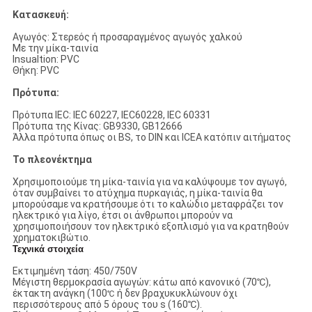
Κατασκευή:
Αγωγός: Στερεός ή προσαραγμένος αγωγός χαλκού
Με την μίκα-ταινία
Insualtion: PVC
Θήκη: PVC
Πρότυπα:
Πρότυπα IEC: IEC 60227, IEC60228, IEC 60331
Πρότυπα της Κίνας: GB9330, GB12666
Άλλα πρότυπα όπως οι BS, το DIN και ICEA κατόπιν αιτήματος
Το πλεονέκτημα
Χρησιμοποιούμε τη μίκα-ταινία για να καλύψουμε τον αγωγό,
όταν συμβαίνει το ατύχημα πυρκαγιάς, η μίκα-ταινία θα
μπορούσαμε να κρατήσουμε ότι το καλώδιο μεταφράζει τον
ηλεκτρικό για λίγο, έτσι οι άνθρωποι μπορούν να
χρησιμοποιήσουν τον ηλεκτρικό εξοπλισμό για να κρατηθούν
χρηματοκιβώτιο.
Τεχνικά στοιχεία
Εκτιμημένη τάση: 450/750V
Μέγιστη θερμοκρασία αγωγών: κάτω από κανονικό (70℃),
έκτακτη ανάγκη (100
ή δεν βραχυκυκλώνουν όχι
℃
περισσότερους από 5 όρους του s (160℃).