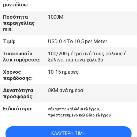
ΜΕ
μοντέλου:
ΕΜΆΣ
Ποσότητα
1000M
παραγγελίας
min:
ΓΎΡΟΣ
Τιμή:
USD 0.4 To 10.5 per Meter
ΕΡΓΟΣΤΑΣΊΩΝ
Συσκευασία
100/200 μέτρα ανά τους ρόλους ή
λεπτομέρειες:
ξύλινα τύμπανα χάλυβα
ΠΟΙΟΤΙΚΌΣ
Χρόνος
10-15 ημέρες
ΈΛΕΓΧΟΣ
παράδοσης:
Δυνατότητα
8KM ανά ημέρα
ΕΠΑΦΉ
προσφοράς:
Ειδικότερα:
,
εύκαμπτα καλώδια ελέγχου
ΝΈΑ
προστατευμένο καλώδιο ελέγχου
BLOG
ΚΑΛΎΤΕΡΗ ΤΙΜΉ