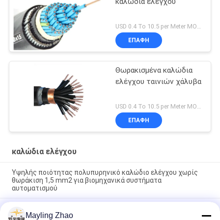
καλώδια ελέγχου
USD 0.4 To 10.5 per Meter MOQ:1000M
ΕΠΑΦΉ
Θωρακισμένα καλώδια
ελέγχου ταινιών χάλυβα
USD 0.4 To 10.5 per Meter MOQ:1000M
ΕΠΑΦΉ
καλώδια ελέγχου
Υψηλής ποιότητας πολυπυρηνικό καλώδιο ελέγχου χωρίς
θωράκιση 1,5 mm2 για βιομηχανικά συστήματα
αυτοματισμού
Επαγγελματικό Καλώδιο Shanghai Shenghua Cable 2 - 61
Mayling Zhao
Πυρήνων Μη Θωρακισμένο Προσαρμοσμένο CE KEMA