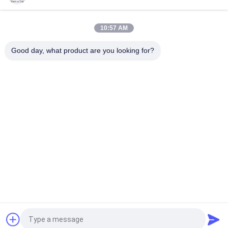
Certification
Σαγκάη Shenghua Καλώδιο ρεύματος Επαγγελματική ρύθμιση
10:57 AM
Ευέλικτο καλώδιο καλωδίου Φιλικό προς το περιβάλλον
Πιστοποίηση CE KEMA
Good day, what product are you looking for?
Λαϊκή κατηγορία
Όλα
Μόνωση XLPE 
Θωρακισμένο 
Καλώδιο 
Ηλεκτρικό Καλώδιο
Τροφοδοσίας
Καλώδια Με 
Σύρμα Ηλεκτρικών 
Μόνωση Από PVC
Καλωδίων
Χαμηλός Καπνός 
Υλικό Αντιπυρικής 
Μηδενικά Καλώδιο 
Καλώδιο
Αλόγονου
Εναέριο 
Γυμνός Αγωγός
Συσσωρευμένο 
Καλώδιο
Αίτηση κράτησης