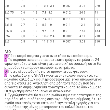
2x6
0,8
1.2
10.8
13.1
0,007
3.08
220
3x0.75
0,6
1.2
7.1
8.5
0,012
24.5
71
3x1
0,6
1.2
7.4
8.9
0,011
18.1
82
3x1.5
0,7
1.2
8.3
10
0,011
12.1
108
3x2.5
0,8
1.2
9.5
11.5
0,01
7.41
154
3x4
0,8
1.2
10.5
12.4
0,0085
4.61
210
3x6
0,8
1.2
11.5
13.9
0,007
3.08
310
FAQ
Q:
Πόσο καιρό παίρνει για να ανακτήσει ένα απόσπασμα;
Α:
Τα περισσότερα αποσπάσματα επιστρέφονται μέσα σε 24
ώρες, εντούτοις, εάν είναι για μια ειδική κατασκευή, αυτό θα
μπορούσαν να πάρουν περισσότερες ημέρες.
Q:
Ποιες εξουσιοδοτήσεις τα προϊόντα σας φέρνουν;
Α:
Το καλώδιο της SHAN εγγυάται ότι τα όλοι προϊόντα, τα
καλώδια καλωδίων, και περισσότεροί μας είναι απαλλαγμένοι
από τις ατέλειες. Ανάκληση οποιοδήποτε προϊόν που δεν
συναντά τη συμφωνηθείσα ποιότητα και από τα δύο κόμματα.
Οι συγκεκριμένοι όροι είναι οι ακόλουθοι:
1. Εγγυώμαστε ότι θα συμμορφωθούμε με τις απαιτήσεις της
περιόδου εξουσιοδότησης συγκεκριμέές στη σύμβαση, ότι τα
αγαθά που παρέχονται κάτω από την εντολή αγοράς για την
προμήθεια της μόνος-μεταφοράς του καλωδίου και του