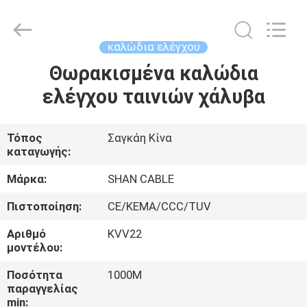
Shanghai
Shenghua
Cable
(Group)
Co.,
καλώδια ελέγχου
Ltd..
All
Rights
Θωρακισμένα καλώδια
ΑΡΧΙΚΉ
Reserved.
ελέγχου ταινιών χάλυβα
ΣΕΛΊΔΑ
ΠΡΟΪΌΝΤΑ
Τόπος
Σαγκάη Κίνα
καταγωγής:
ΒΊΝΤΕΟ
Μάρκα:
SHAN CABLE
Πιστοποίηση:
CE/KEMA/CCC/TUV
ΕΜΦΆΝΙΣΗ
Αριθμό
KVV22
VR
μοντέλου:
Ποσότητα
1000M
παραγγελίας
ΣΧΕΤΙΚΆ
min: