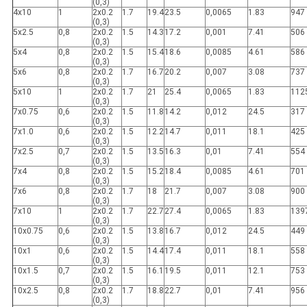
(0,3)
4x10
1
2x0.2
1.7
19.4
23.5
0,0065
1.83
947
(0,3)
5x2.5
0,8
2x0.2
1.5
14.3
17.2
0,001
7.41
506
(0,3)
5x4
0,8
2x0.2
1.5
15.4
18.6
0,0085
4.61
586
(0,3)
5x6
0,8
2x0.2
1.7
16.7
20.2
0,007
3.08
737
(0,3)
5x10
1
2x0.2
1.7
21
25.4
0,0065
1.83
112
(0,3)
7x0.75
0,6
2x0.2
1.5
11.8
14.2
0,012
24.5
317
(0,3)
7x1.0
0,6
2x0.2
1.5
12.2
14.7
0,011
18.1
425
(0,3)
7x2.5
0,7
2x0.2
1.5
13.5
16.3
0,01
7.41
554
(0,3)
7x4
0,8
2x0.2
1.5
15.2
18.4
0,0085
4.61
701
(0,3)
7x6
0,8
2x0.2
1.7
18
21.7
0,007
3.08
900
(0,3)
7x10
1
2x0.2
1.7
22.7
27.4
0,0065
1.83
139
(0,3)
10x0.75
0,6
2x0.2
1.5
13.8
16.7
0,012
24.5
449
(0,3)
10x1
0,6
2x0.2
1.5
14.4
17.4
0,011
18.1
558
(0,3)
10x1.5
0,7
2x0.2
1.5
16.1
19.5
0,011
12.1
753
(0,3)
10x2.5
0,8
2x0.2
1.7
18.8
22.7
0,01
7.41
956
(0,3)