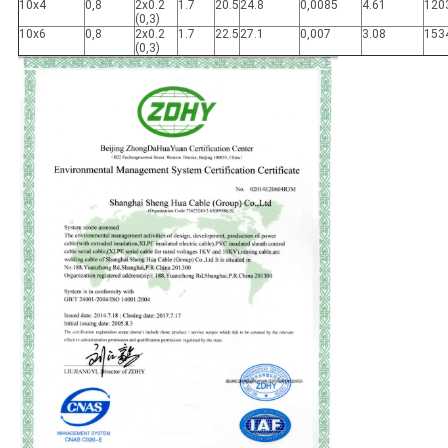
10x4
0,8
2x0.2
1.7
20.5
24.8
0,0085
4.61
120
(0,3)
10x6
0,8
2x0.2
1.7
22.5
27.1
0,007
3.08
153
(0,3)