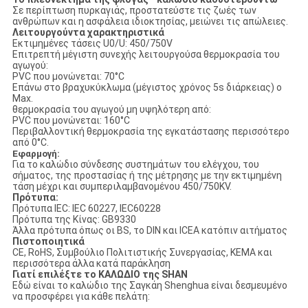
Σε περίπτωση πυρκαγιάς, προστατεύστε τις ζωές των
ανθρώπων και η ασφάλεια ιδιοκτησίας, μειώνει τις απώλειες.
Λειτουργούντα χαρακτηριστικά
Εκτιμημένες τάσεις U0/U: 450/750V
Επιτρεπτή μέγιστη συνεχής λειτουργούσα θερμοκρασία του
αγωγού:
PVC που μονώνεται: 70°C
Επάνω στο βραχυκύκλωμα (μέγιστος χρόνος 5s διάρκειας) ο
Max.
θερμοκρασία του αγωγού μη υψηλότερη από:
PVC που μονώνεται: 160°C
Περιβαλλοντική θερμοκρασία της εγκατάστασης περισσότερο
από 0°C.
Εφαρμογή:
Για το καλώδιο σύνδεσης συστημάτων του ελέγχου, του
σήματος, της προστασίας ή της μέτρησης με την εκτιμημένη
τάση μέχρι και συμπεριλαμβανομένου 450/750KV.
Πρότυπα:
Πρότυπα IEC: IEC 60227, IEC60228
Πρότυπα της Κίνας: GB9330
Άλλα πρότυπα όπως οι BS, το DIN και ICEA κατόπιν αιτήματος
Πιστοποιητικά
CE, RoHS, Συμβούλιο Πολιτιστικής Συνεργασίας, KEMA και
περισσότερα άλλα κατά παράκληση
Γιατί επιλέξτε το ΚΑΛΩΔΙΟ της SHAN
Εδώ είναι το καλώδιο της Σαγκάη Shenghua είναι δεσμευμένο
να προσφέρει για κάθε πελάτη: