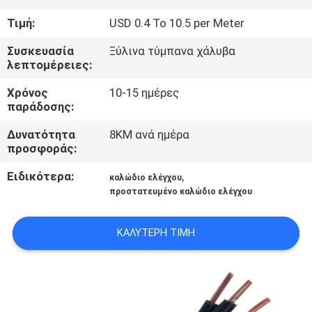
ΜΕ
Τιμή:
USD 0.4 To 10.5 per Meter
ΕΜΆΣ
Συσκευασία
Ξύλινα τύμπανα χάλυβα
λεπτομέρειες:
ΓΎΡΟΣ
Χρόνος
10-15 ημέρες
ΕΡΓΟΣΤΑΣΊΩΝ
παράδοσης:
Δυνατότητα
8KM ανά ημέρα
ΠΟΙΟΤΙΚΌΣ
προσφοράς:
ΈΛΕΓΧΟΣ
Ειδικότερα:
,
καλώδιο ελέγχου
προστατευμένο καλώδιο ελέγχου
ΕΠΑΦΉ
ΚΑΛΎΤΕΡΗ ΤΙΜΉ
ΝΈΑ
BLOG