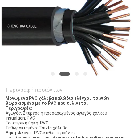
ΖΗΤΉΣΤΕ
ΈΝΑ
ΑΠΌΣΠΑΣΜΑ
NEWS
SITEMAP
Περιγραφή προϊόντων
ΠΟΛΙΤΙΚΉ
Μονωμένα PVC χάλυβα καλώδια ελέγχου ταινιών
θωρακισμένα με το PVC που τυλίγεται
ΑΠΟΡΡΉΤΟΥ
Περιγραφές:
Αγωγός: Στερεός ή προσαραγμένος αγωγός χαλκού
Insualtion: PVC
Εσωτερική θήκη: PVC
Τεθωρακισμένο: Ταινία χάλυβα
Θήκη: Φλόγα - PVC καθυστερούντω
Το πλεονέκτημα της φλόγας - καλώδιο καθυστερούντω