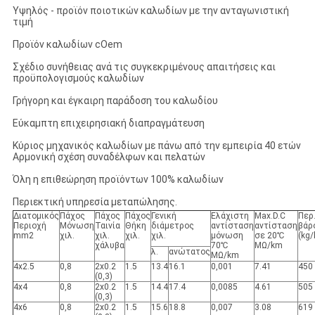
Υψηλός - προϊόν ποιοτικών καλωδίων με την ανταγωνιστική
τιμή
Προϊόν καλωδίων cOem
Σχέδιο συνήθειας ανά τις συγκεκριμένους απαιτήσεις και
προϋπολογισμούς καλωδίων
Γρήγορη και έγκαιρη παράδοση του καλωδίου
Εύκαμπτη επιχειρησιακή διαπραγμάτευση
Κύριος μηχανικός καλωδίων με πάνω από την εμπειρία 40 ετών
Αρμονική σχέση συναδέλφων και πελατών
Όλη η επιθεώρηση προϊόντων 100% καλωδίων
Περιεκτική υπηρεσία μεταπώλησης.
Διατομικός
Πάχος
Πάχος
Πάχος
Γενική
Ελάχιστη
Max.D.C
Περ
Περιοχή
Μόνωση
Ταινία
Θήκη
διάμετρος
αντίσταση
αντίσταση
βάρ
mm2
χιλ.
χιλ.
χιλ.
χιλ.
μόνωση
σε 20℃
(kg
χάλυβα
70℃
MΩ/km
λ.
ανώτατος
MΩ/km
4x2.5
0,8
2x0.2
1.5
13.4
16.1
0,001
7.41
450
(0,3)
4x4
0,8
2x0.2
1.5
14.4
17.4
0,0085
4.61
505
(0,3)
4x6
0,8
2x0.2
1.5
15.6
18.8
0,007
3.08
619