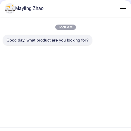
Επαγγελματικό Καλώδιο Shanghai Shenghua Cable 2 - 61
Mayling Zhao
Πυρήνων Μη Θωρακισμένο Προσαρμοσμένο CE KEMA
Certification
Σαγκάη Shenghua Καλώδιο ρεύματος Επαγγελματική ρύθμιση
6:28 AM
Ευέλικτο καλώδιο καλωδίου Φιλικό προς το περιβάλλον
Πιστοποίηση CE KEMA
Good day, what product are you looking for?
Λαϊκή κατηγορία
Όλα
Μόνωση XLPE 
Θωρακισμένο 
Καλώδιο 
Ηλεκτρικό Καλώδιο
Τροφοδοσίας
Καλώδια Με 
Σύρμα Ηλεκτρικών 
Μόνωση Από PVC
Καλωδίων
Χαμηλός Καπνός 
Υλικό Αντιπυρικής 
Μηδενικά Καλώδιο 
Καλώδιο
Αλόγονου
Εναέριο 
Γυμνός Αγωγός
Συσσωρευμένο 