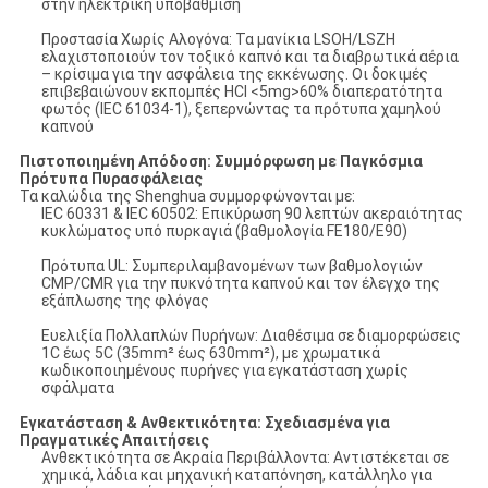
στην ηλεκτρική υποβάθμιση
​​Προστασία Χωρίς Αλογόνα​​: Τα μανίκια LSOH/LSZH
ελαχιστοποιούν τον τοξικό καπνό και τα διαβρωτικά αέρια
– κρίσιμα για την ασφάλεια της εκκένωσης. Οι δοκιμές
επιβεβαιώνουν ​​εκπομπές HCl <5mg>60% διαπερατότητα
φωτός​​ (IEC 61034-1), ξεπερνώντας τα πρότυπα χαμηλού
καπνού
​​Πιστοποιημένη Απόδοση: Συμμόρφωση με Παγκόσμια
Πρότυπα Πυρασφάλειας​​
Τα καλώδια της Shenghua συμμορφώνονται με:
​​IEC 60331 & IEC 60502​​: Επικύρωση 90 λεπτών ακεραιότητας
κυκλώματος υπό πυρκαγιά (βαθμολογία FE180/E90)
​​Πρότυπα UL​​: Συμπεριλαμβανομένων των βαθμολογιών
CMP/CMR για την πυκνότητα καπνού και τον έλεγχο της
εξάπλωσης της φλόγας
​​Ευελιξία Πολλαπλών Πυρήνων​​: Διαθέσιμα σε διαμορφώσεις
1C έως 5C (35mm² έως 630mm²), με χρωματικά
κωδικοποιημένους πυρήνες για εγκατάσταση χωρίς
σφάλματα
​​Εγκατάσταση & Ανθεκτικότητα: Σχεδιασμένα για
Πραγματικές Απαιτήσεις​​
​​Ανθεκτικότητα σε Ακραία Περιβάλλοντα​​: Αντιστέκεται σε
χημικά, λάδια και μηχανική καταπόνηση, κατάλληλο για