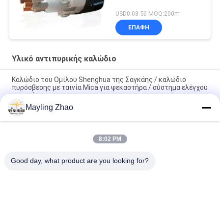
USD0.03-50 MOQ:200m
ΕΠΑΦΉ
Υλικό αντιπυρικής καλώδιο
Καλώδιο του Ομίλου Shenghua της Σαγκάης / καλώδιο
πυρόσβεσης με ταινία Mica για ψεκαστήρα / σύστημα ελέγχου
καπνού
Mayling Zhao
Ηλεκτρικό καλώδιο ηλεκτρικής ενέργειας για κτίρια / οίκους
Καλώδιο ηλεκτρικής ενέργειας Shenghua της Σαγκάης FRC 4
8:02 PM
πυρήνας Καλώδιο ανθεκτικό στη θερμότητα 1,5 mm - 800
mm Θέρμανση 90 °C
Good day, what product are you looking for?
Λαϊκή κατηγορία
Όλα
Μόνωση XLPE 
Θωρακισμένο 
Καλώδιο 
Ηλεκτρικό Καλώδιο