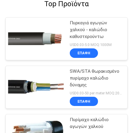
Top Προϊόντα
Πυρκαγιά αγωγών
χαλκού - καλώδιο
καθυστερούντω
USD0.03-5.0 MOQ:1000M
ΕΠΑΦΉ
SWA/STA θωρακισμένο
πυρίμαχο καλώδιο
δύναμης
USD0.03-50 per meter MOQ:200m
ΕΠΑΦΉ
Πυρίμαχο καλώδιο
αγωγών χαλκού