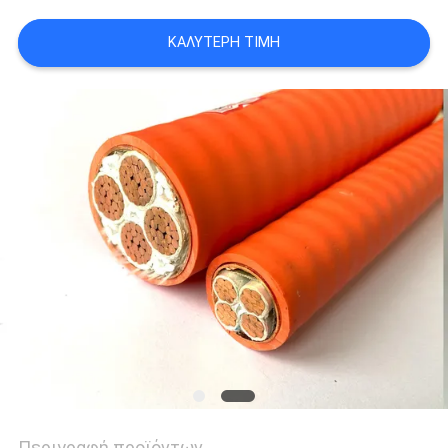
ΚΑΛΎΤΕΡΗ ΤΙΜΉ
ΖΗΤΉΣΤΕ
ΈΝΑ
ΑΠΌΣΠΑΣΜΑ
NEWS
SITEMAP
ΠΟΛΙΤΙΚΉ
ΑΠΟΡΡΉΤΟΥ
Περιγραφή προϊόντων