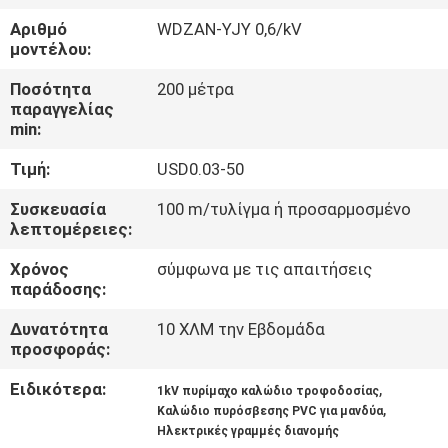
ΜΕ
Αριθμό
WDZAN-YJY 0,6/kV
ΕΜΆΣ
μοντέλου:
Ποσότητα
200 μέτρα
ΓΎΡΟΣ
παραγγελίας
min:
ΕΡΓΟΣΤΑΣΊΩΝ
Τιμή:
USD0.03-50
ΠΟΙΟΤΙΚΌΣ
Συσκευασία
100 m/τυλίγμα ή προσαρμοσμένο
λεπτομέρειες:
ΈΛΕΓΧΟΣ
Χρόνος
σύμφωνα με τις απαιτήσεις
παράδοσης:
ΕΠΑΦΉ
Δυνατότητα
10 ΧΛΜ την Εβδομάδα
προσφοράς:
ΝΈΑ
Ειδικότερα:
,
1kV πυρίμαχο καλώδιο τροφοδοσίας
,
Καλώδιο πυρόσβεσης PVC για μανδύα
BLOG
Ηλεκτρικές γραμμές διανομής