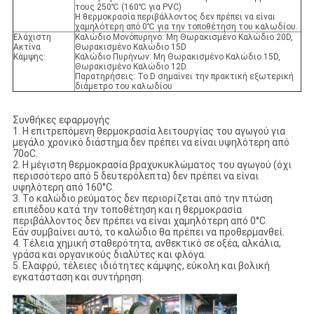
τους 250℃ (160℃ για PVC)
Η θερμοκρασία περιβάλλοντος δεν πρέπει να είναι
χαμηλότερη από 0℃ για την τοποθέτηση του καλωδίου.
Ελάχιστη
Καλώδιο Μονόπυρηνο: Μη Θωρακισμένο Καλώδιο 20D,
Ακτίνα
Θωρακισμένο Καλώδιο 15D
Κάμψης:
Καλώδιο Πυρήνων: Μη Θωρακισμένο Καλώδιο 15D,
Θωρακισμένο Καλώδιο 12D.
Παρατηρήσεις: Το D σημαίνει την πρακτική εξωτερική
διάμετρο του καλωδίου
Συνθήκες εφαρμογής
1. Η επιτρεπόμενη θερμοκρασία λειτουργίας του αγωγού για
μεγάλο χρονικό διάστημα δεν πρέπει να είναι υψηλότερη από
70oC.
2. Η μέγιστη θερμοκρασία βραχυκυκλώματος του αγωγού (όχι
περισσότερο από 5 δευτερόλεπτα) δεν πρέπει να είναι
υψηλότερη από 160°C.
3. Το καλώδιο ρεύματος δεν περιορίζεται από την πτώση
επιπέδου κατά την τοποθέτηση και η θερμοκρασία
περιβάλλοντος δεν πρέπει να είναι χαμηλότερη από 0°C.
Εάν συμβαίνει αυτό, το καλώδιο θα πρέπει να προθερμανθεί.
4. Τέλεια χημική σταθερότητα, ανθεκτικό σε οξέα, αλκάλια,
γράσα και οργανικούς διαλύτες και φλόγα.
5. Ελαφρύ, τέλειες ιδιότητες κάμψης, εύκολη και βολική
εγκατάσταση και συντήρηση.