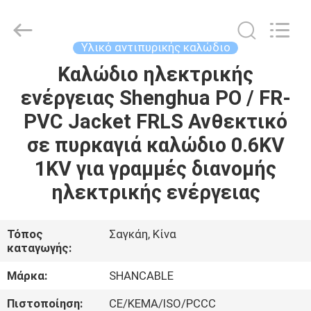
Shanghai
Shenghua
Cable
(Group)
Co.,
Υλικό αντιπυρικής καλώδιο
Ltd..
All
Rights
Καλώδιο ηλεκτρικής
ΑΡΧΙΚΉ
Reserved.
ενέργειας Shenghua PO / FR-
ΣΕΛΊΔΑ
PVC Jacket FRLS Ανθεκτικό
ΠΡΟΪΌΝΤΑ
σε πυρκαγιά καλώδιο 0.6KV
1KV για γραμμές διανομής
ΒΊΝΤΕΟ
ηλεκτρικής ενέργειας
ΕΜΦΆΝΙΣΗ
Τόπος
Σαγκάη, Κίνα
καταγωγής:
VR
Μάρκα:
SHANCABLE
ΣΧΕΤΙΚΆ
Πιστοποίηση:
CE/KEMA/ISO/PCCC