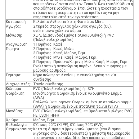
που υποδεικνύονται από τον Τοπικό Ηλεκτρικό Κώδικα ή
οποιοδήποτε ισοδύναμο, έτσι ώστε η προστασία των
ατόμων και η ακεραιότητα του προϊόντος να μην
επηρεαστούν κατά την εγκατάσταση.
Κατασκευή:
Καλώδιο Ανθεκτικό στη Φωτιά με Μίκα
Αγωγός:
Στερεός στρογγυλός χάλκινος αγωγός (Cu),
ανόπτημένο χάλκινο σύρμα.
Μόνωση:
XLPE (Διασυνδεδεμένο Πολυαιθυλένιο) ή PVC
(Πολυβινυλοχλωρίδιο)
Αναγνώριση
1 Πυρήνας: Καφέ
Πυρήνα:
2 Πυρήνες: Καφέ, Μπλε
3 Πυρήνες: Καφέ, Μαύρο, Γκρι
4 Πυρήνες: Μπλε, Καφέ, Μαύρο, Γκρι
5 Πυρήνες: Πράσινο/Κίτρινο, Μπλε, Καφέ, Μαύρο, Γκρι
Εναλλακτική αναγνώριση πυρήνα: Λευκοί πυρήνες με
μαύρους αριθμούς
Γέμισμα:
Νήμα πολυπροπυλενίου με επικολλημένη ταινία
σύνδεσης
Διαχωριστής:
Ταινία σύνδεσης
Κάλυμμα:
PVC (Πολυβινυλοχλωρίδιο) ή LSZH.
Θωράκιση:
Μονόπυρηνο: Θωρακισμένο με Αλουμινένιο Σύρμα
(AWA)
Πολλαπλών πυρήνων: Θωρακισμένο με ατσάλινο σύρμα
(SWA) ή Θωρακισμένο με ατσάλινη ταινία (STA)
Μανδύας:
PVC (Πολυβινυλοχλωρίδιο), επιβραδυντικό φλόγας PVC,
PE, LSOH, HFFR
Χρώμα:
Μαύρο, Γκρι
Βαθμολογία
0℃ έως 90℃ (XLPE), 0℃ έως 70℃ (PVC)
Θερμοκρασίας:
Κατά τη διάρκεια βραχυκυκλώματος (που διαρκεί
λιγότερο από 5 δευτερόλεπτα) η μέγιστη θερμοκρασία
του αγωγού του καλωδίου δεν πρέπει να υπερβαίνει