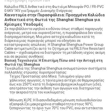
Καλώδιο FRLS Ανθεκτικό στη Φωτιά με Μπουφάν PO / FR-PVC
0.6KV 1KV για Γραμμές Διανομής Ενέργειας
Καινοτομία στην Πυρασφάλεια: Προηγμένα Καλώδια
Ανθεκτικά στη Φωτιά της Shanghai Shenghua για
Κρίσιμες Υποδομές​​
Σε περιβάλλοντα υψηλού κινδύνου όπως σταθμοί παραγωγής
ενέργειας, μετρό και ουρανοξύστες, ​​η πυρασφάλεια δεν είναι
διαπραγματεύσιμη​​. Μια μόνο αστοχία καλωδίου κατά τη
διάρκεια μιας πυρκαγιάς μπορεί να οδηγήσει σε
καταστροφικές απώλειες. Η Shanghai Shenghua Power Group
Cable αντιμετωπίζει αυτό το ζήτημα με τα ​​FRLS Fire Resistant
Cables​​ – σχεδιασμένα να διατηρούν τη μετάδοση ισχύος ακόμη
και σε ακραίες συνθήκες.
​​Βασική Τεχνολογία: Η Επιστήμη Πίσω από την Αντοχή στη
Φωτιά της Shenghua​​
Τα καλώδια της Shanghai Shenghua ενσωματώνουν συστήματα
πολλαπλής στρώσης πυροπροστασίας:
​​Τείχος Προστασίας από Μίκα​​: Τυλιγμένο γύρω από
χάλκινους αγωγούς, η ταινία μίκα αντέχει σε θερμοκρασίες
έως και ​​250°C​​ κατά τη διάρκεια βραχυκυκλωμάτων (≤5s),
αποτρέποντας την έκθεση των αγωγών και διατηρώντας
την ακεραιότητα του κυκλώματος
​​Μόνωση XLPE​​: Η διασυνδεδεμένη μόνωση πολυαιθυλενίου
εξασφαλίζει ​​μακροχρόνια σταθερότητα στους 90°C​​,
ξεπερνώντας το όριο των 70°C του PVC, ενώ αντιστέκεται