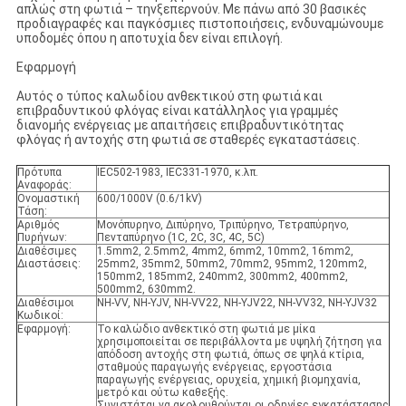
απλώς στη φωτιά – τηνξεπερνούν. Με πάνω από 30 βασικές
προδιαγραφές και παγκόσμιες πιστοποιήσεις, ενδυναμώνουμε
υποδομές όπου η αποτυχία δεν είναι επιλογή.
Εφαρμογή
Αυτός ο τύπος καλωδίου ανθεκτικού στη φωτιά και
επιβραδυντικού φλόγας είναι κατάλληλος για γραμμές
διανομής ενέργειας με απαιτήσεις επιβραδυντικότητας
φλόγας ή αντοχής στη φωτιά σε σταθερές εγκαταστάσεις.
Πρότυπα
IEC502-1983, IEC331-1970, κ.λπ.
Αναφοράς:
Ονομαστική
600/1000V (0.6/1kV)
Τάση:
Αριθμός
Μονόπυρηνο, Διπύρηνο, Τριπύρηνο, Τετραπύρηνο,
Πυρήνων:
Πενταπύρηνο (1C, 2C, 3C, 4C, 5C)
Διαθέσιμες
1.5mm2, 2.5mm2, 4mm2, 6mm2, 10mm2, 16mm2,
Διαστάσεις:
25mm2, 35mm2, 50mm2, 70mm2, 95mm2, 120mm2,
150mm2, 185mm2, 240mm2, 300mm2, 400mm2,
500mm2, 630mm2.
Διαθέσιμοι
NH-VV, NH-YJV, NH-VV22, NH-YJV22, NH-VV32, NH-YJV32
Κωδικοί:
Εφαρμογή:
Το καλώδιο ανθεκτικό στη φωτιά με μίκα
χρησιμοποιείται σε περιβάλλοντα με υψηλή ζήτηση για
απόδοση αντοχής στη φωτιά, όπως σε ψηλά κτίρια,
σταθμούς παραγωγής ενέργειας, εργοστάσια
παραγωγής ενέργειας, ορυχεία, χημική βιομηχανία,
μετρό και ούτω καθεξής.
Συνιστάται να ακολουθούνται οι οδηγίες εγκατάστασης