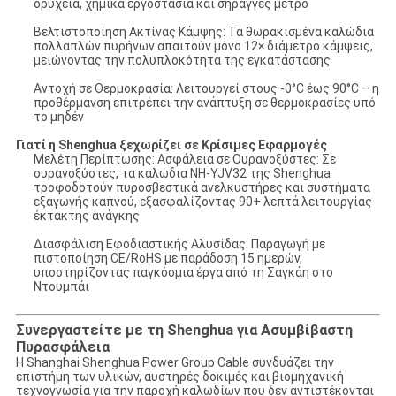
ορυχεία, χημικά εργοστάσια και σήραγγες μετρό
​​Βελτιστοποίηση Ακτίνας Κάμψης​​: Τα θωρακισμένα καλώδια
πολλαπλών πυρήνων απαιτούν μόνο ​​12× διάμετρο​​ κάμψεις,
μειώνοντας την πολυπλοκότητα της εγκατάστασης
​​Αντοχή σε Θερμοκρασία​​: Λειτουργεί στους ​​-0°C έως 90°C​​ – η
προθέρμανση επιτρέπει την ανάπτυξη σε θερμοκρασίες υπό
το μηδέν
​​Γιατί η Shenghua ξεχωρίζει σε Κρίσιμες Εφαρμογές​​
​​Μελέτη Περίπτωσης: Ασφάλεια σε Ουρανοξύστες​​: Σε
ουρανοξύστες, τα καλώδια NH-YJV32 της Shenghua​​
τροφοδοτούν πυροσβεστικά ανελκυστήρες και συστήματα
εξαγωγής καπνού, εξασφαλίζοντας 90+ λεπτά λειτουργίας
έκτακτης ανάγκης
​​Διασφάλιση Εφοδιαστικής Αλυσίδας​​: Παραγωγή με
πιστοποίηση CE/RoHS με παράδοση 15 ημερών,
υποστηρίζοντας παγκόσμια έργα από τη Σαγκάη στο
Ντουμπάι
​​Συνεργαστείτε με τη Shenghua για Ασυμβίβαστη
Πυρασφάλεια​​
Η Shanghai Shenghua Power Group Cable συνδυάζει ​​την
επιστήμη των υλικών, αυστηρές δοκιμές και βιομηχανική
τεχνογνωσία​​ για την παροχή καλωδίων που δεν αντιστέκονται