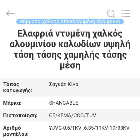
Shanghai
Shenghua
Cable
(Group)
Co.,
σύρματα χαλκού επενδεδυμένη αλουμίνιο
Ltd..
All
Rights
Ελαφριά ντυμένη χαλκός
ΑΡΧΙΚΉ
Reserved.
αλουμινίου καλωδίων υψηλή
ΣΕΛΊΔΑ
τάση τάσης χαμηλής τάσης
ΠΡΟΪΌΝΤΑ
μέση
ΒΊΝΤΕΟ
Τόπος
Σαγκάη Κίνα
καταγωγής:
ΕΜΦΆΝΙΣΗ
Μάρκα:
SHANCABLE
VR
Πιστοποίηση:
CE/KEMA/CCC/TUV
Αριθμό
YJVC 0.6/1KV .6.35/11KV, 19/33KV
ΣΧΕΤΙΚΆ
μοντέλου: