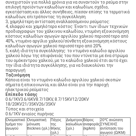
συνεχιστούν για πολλά χρόνια για να συναντούν το ρεύμα στην
επιλογή προϊόντων καλωδίων και καλωδίων, σχέδιο,
εγκατάσταση και άλλες συνήθειες, πίεσαν επίσης τα τερματικά
καλωδίων, επιτρέποντας τη συγκόλληση.
3, χαμηλότερη αντίσταση εναλλασσόμενου ρεύματος:
4, ελαφρύ και χαμηλότερο κόστος: Έναντι των ίδιων τεχνικών
προδιαγραφών του χάλκινου καλωδίου, ντυμένη εξοικονόμηση
κόστους καλωδίων αγωγών αργιλίου χαλκού περισσότερο από
40%, ντυμένο αργίλιο χαλκού/σύνθετη εξοικονόμηση κόστους
καλωδίων αγωγών χαλκού περισσότερο από 20%.
5, καλή ιδιότητα συγκόλλησης: το ντυμένο καλώδιο αργιλίου
χαλκού λόγω της επιφάνειάς του που ντύνεται με ένα στρώμα
του ομόκεντρου χαλκού, με το καλώδιο χαλκού έτσι αυτό έχει
την ίδια ιδιότητα συγκόλλησης, για να διευκολύνει την
παραγωγή
Ταξινόμηση
Κάποια είναι το ντυμένο καλώδιο αργιλίου χαλκού σκοπών
σήματα ή επικοινωνία, και άλλο είναι για την παροχή
ηλεκτρικού ρεύματος
Επίπεδο τάσης
0.6/1KV3.6/6KV8.7/10KV, 8.7/15KV12/20KV
18/20KV21/35KV26/35KV
Τύπος και στοιχεία
0.6/1KV ενιαίος πυρήνας
Ονομαστικό
Ονομαστική
Πάχος
Διάμετρος
Βάρος
20℃ ανώτατη
τμήμα του
μόνωση
της
καλωδίων
αναφοράς
ΣΥΝΕΧΗΣ
αγωγού
thicknes (χιλ.)
θήκης
(χιλ.)
(kg/km)
αντίσταση του
(χιλ.)
αγωγού (Ω/KM)