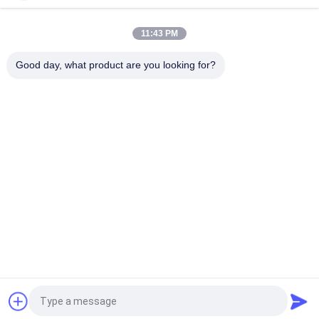
Καλώδιο CCA υψηλής απόδοσης με μόνωση από PVC
11:43 PM
Μπουφάν PVC AL-Foil πλαστική οθόνη με χαλκό σύρμα
αγωγού αλουμινίου για ηλεκτρική ενέργεια
Good day, what product are you looking for?
Λαϊκή κατηγορία
Όλα
Μόνωση XLPE 
Θωρακισμένο 
Καλώδιο 
Ηλεκτρικό Καλώδιο
Τροφοδοσίας
Καλώδια Με 
Σύρμα Ηλεκτρικών 
Μόνωση Από PVC
Καλωδίων
Χαμηλός Καπνός 
Υλικό Αντιπυρικής 
Μηδενικά Καλώδιο 
Καλώδιο
Αλόγονου
Εναέριο 
Γυμνός Αγωγός
Συσσωρευμένο 
Καλώδιο
Αίτηση κράτησης