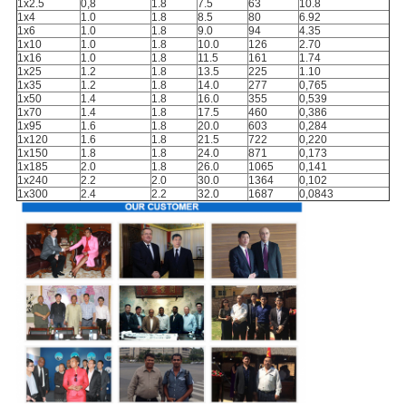
1x2.5
0,8
1.8
7.5
63
10.8
1x4
1.0
1.8
8.5
80
6.92
1x6
1.0
1.8
9.0
94
4.35
1x10
1.0
1.8
10.0
126
2.70
1x16
1.0
1.8
11.5
161
1.74
1x25
1.2
1.8
13.5
225
1.10
1x35
1.2
1.8
14.0
277
0,765
1x50
1.4
1.8
16.0
355
0,539
1x70
1.4
1.8
17.5
460
0,386
1x95
1.6
1.8
20.0
603
0,284
1x120
1.6
1.8
21.5
722
0,220
1x150
1.8
1.8
24.0
871
0,173
1x185
2.0
1.8
26.0
1065
0,141
1x240
2.2
2.0
30.0
1364
0,102
1x300
2.4
2.2
32.0
1687
0,0843