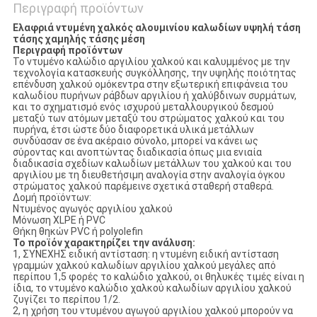
Περιγραφή προϊόντων
Ελαφριά ντυμένη χαλκός αλουμινίου καλωδίων υψηλή τάση
τάσης χαμηλής τάσης μέση
Περιγραφή προϊόντων
Το ντυμένο καλώδιο αργιλίου χαλκού και καλυμμένος με την
τεχνολογία κατασκευής συγκόλλησης, την υψηλής ποιότητας
επένδυση χαλκού ομόκεντρα στην εξωτερική επιφάνεια του
καλωδίου πυρήνων ράβδων αργιλίου ή χαλύβδινων συρμάτων,
και το σχηματισμό ενός ισχυρού μεταλλουργικού δεσμού
μεταξύ των ατόμων μεταξύ του στρώματος χαλκού και του
πυρήνα, έτσι ώστε δύο διαφορετικά υλικά μετάλλων
συνδύασαν σε ένα ακέραιο σύνολο, μπορεί να κάνει ως
σύροντας και ανοπτώντας διαδικασία όπως μια ενιαία
διαδικασία σχεδίων καλωδίων μετάλλων του χαλκού και του
αργιλίου με τη διευθετήσιμη αναλογία στην αναλογία όγκου
στρώματος χαλκού παρέμεινε σχετικά σταθερή σταθερά.
Δομή προϊόντων:
Ντυμένος αγωγός αργιλίου χαλκού
Μόνωση XLPE ή PVC
Θήκη θηκών PVC ή polyolefin
Το προϊόν χαρακτηρίζει την ανάλυση:
1, ΣΥΝΕΧΗΣ ειδική αντίσταση: η ντυμένη ειδική αντίσταση
γραμμών χαλκού καλωδίων αργιλίου χαλκού μεγάλες από
περίπου 1,5 φορές το καλώδιο χαλκού, οι θηλυκές τιμές είναι η
ίδια, το ντυμένο καλώδιο χαλκού καλωδίων αργιλίου χαλκού
ζυγίζει το περίπου 1/2.
2, η χρήση του ντυμένου αγωγού αργιλίου χαλκού μπορούν να