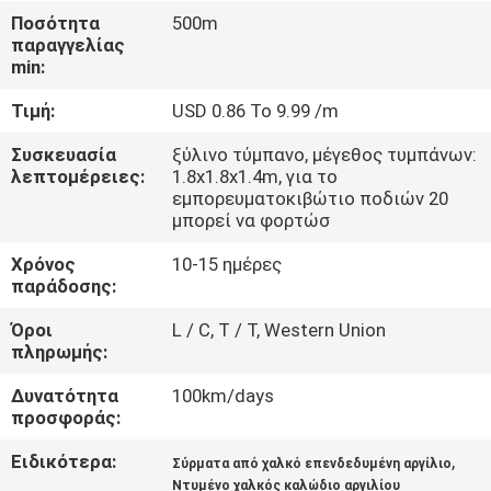
ΜΕ
Ποσότητα
500m
παραγγελίας
ΕΜΆΣ
min:
Τιμή:
USD 0.86 To 9.99 /m
ΓΎΡΟΣ
ΕΡΓΟΣΤΑΣΊΩΝ
Συσκευασία
ξύλινο τύμπανο, μέγεθος τυμπάνων:
λεπτομέρειες:
1.8x1.8x1.4m, για το
εμπορευματοκιβώτιο ποδιών 20
μπορεί να φορτώσ
ΠΟΙΟΤΙΚΌΣ
ΈΛΕΓΧΟΣ
Χρόνος
10-15 ημέρες
παράδοσης:
Όροι
L / C, T / T, Western Union
ΕΠΑΦΉ
πληρωμής:
Δυνατότητα
100km/days
ΝΈΑ
προσφοράς:
Ειδικότερα:
,
Σύρματα από χαλκό επενδεδυμένη αργίλιο
BLOG
Ντυμένο χαλκός καλώδιο αργιλίου