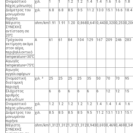
Ονομαστικό
χιλ.
1
1
1.2
1.2
1.4
1.4
1.6
1.6
1.8
πάχος μόνωσης
Διάμετρος του
χιλ.
6.8
6.8
8.5
9.5
11.2
13.0
15.1
16.6
18.4
μονωμένου
πυρήνα
Μέγιστη
ohm/km
1.91
1.91
1.20
0,868
0,641
0,443
0,320
0,253
0,20
ΣΥΝΕΧΗΣ
αντίσταση σε
20℃
Τρέχουσα
Α
61
61
84
104
129
167
209
246
283
εκτίμηση ακόμα
στον αέρα,
περιβαλλοντικό
temperature=30℃
Αγωγός
temperature=75℃
Αγωγός
αγγελιοφόρων
Ονομαστική
χιλ. ²
25
25
25
25
35
50
70
70
95
διατομική
περιοχή
Ελάχιστος
6
6
6
6
6
6
12
12
15
αριθμός
καλωδίων
Ονομαστικό
χιλ.
1.2
1.2
1.2
1.2
1.2
1.4
1.4
1.4
1.6
πάχος μόνωσης
Διάμετρος του
χιλ.
8.5
8.5
8.5
8.5
9.5
11.2
13.1
13.1
15.1
μονωμένου
πυρήνα
Μέγιστη
ohm/km
1,312
1,312
1,312
1,312
0,943
0,693
0,469
0,469
0,34
ΣΥΝΕΧΗΣ