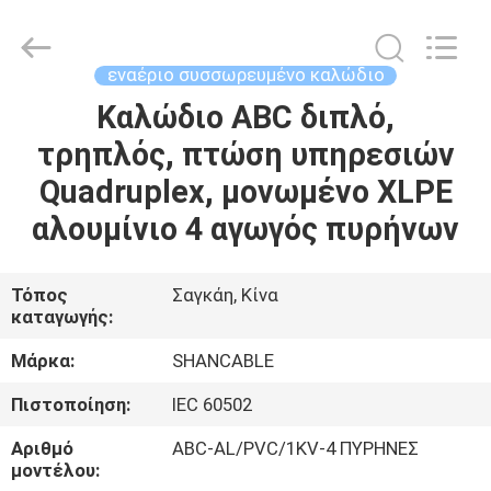
Shanghai
Shenghua
Cable
(Group)
Co.,
εναέριο συσσωρευμένο καλώδιο
Ltd..
All
Rights
Καλώδιο ABC διπλό,
ΑΡΧΙΚΉ
Reserved.
τρηπλός, πτώση υπηρεσιών
ΣΕΛΊΔΑ
Quadruplex, μονωμένο XLPE
ΠΡΟΪΌΝΤΑ
αλουμίνιο 4 αγωγός πυρήνων
ΒΊΝΤΕΟ
Τόπος
Σαγκάη, Κίνα
καταγωγής:
ΕΜΦΆΝΙΣΗ
Μάρκα:
SHANCABLE
VR
Πιστοποίηση:
IEC 60502
Αριθμό
ABC-AL/PVC/1KV-4 ΠΥΡΗΝΕΣ
ΣΧΕΤΙΚΆ
μοντέλου: