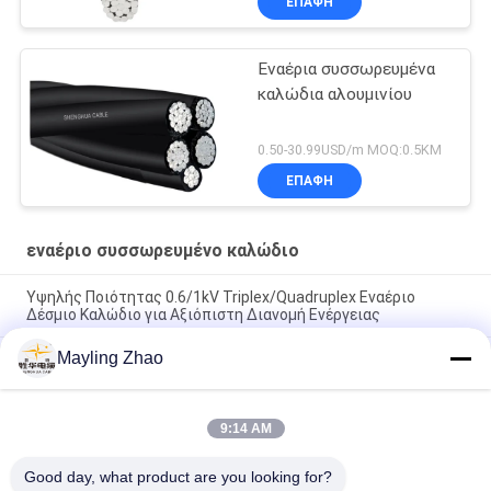
ΕΠΑΦΉ
Εναέρια συσσωρευμένα
καλώδια αλουμινίου
0.50-30.99USD/m MOQ:0.5KM
ΕΠΑΦΉ
εναέριο συσσωρευμένο καλώδιο
Υψηλής Ποιότητας 0.6/1kV Triplex/Quadruplex Εναέριο
Δέσμιο Καλώδιο για Αξιόπιστη Διανομή Ενέργειας
Mayling Zhao
Καλώδιο Shanghai Shenghua 3 Core Aerial Bundled Triplex
Service Drop Καλώδιο για αεροπορικές γραμμές μεταφοράς
ενέργειας
9:14 AM
Εναέριο Δέσμιο Καλώδιο Shenghua Power Cable με Μόνωση
Xlpe, Εναέριο Καλώδιο Ισχύος με 1 Αγωγό Αγγελιοφόρο
Good day, what product are you looking for?