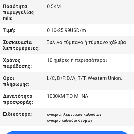
ΜΕ
Ποσότητα
0.5KM
παραγγελίας
ΕΜΆΣ
min:
Τιμή:
0.10-25.99USD/m
ΓΎΡΟΣ
ΕΡΓΟΣΤΑΣΊΩΝ
Συσκευασία
Ξύλινο τύμπανο ή τύμπανο χάλυβα
λεπτομέρειες:
Χρόνος
10 ημέρες ή περισσότεροι
ΠΟΙΟΤΙΚΌΣ
παράδοσης:
ΈΛΕΓΧΟΣ
Όροι
L/C, D/P, D/A, T/T, Western Union,
πληρωμής:
ΕΠΑΦΉ
Δυνατότητα
1000KM ΤΟ ΜΗΝΑ
προσφοράς:
ΝΈΑ
Ειδικότερα:
,
εναέρια ηλεκτρικών καλωδίων
εναέριο καλώδιο δεσμών
BLOG