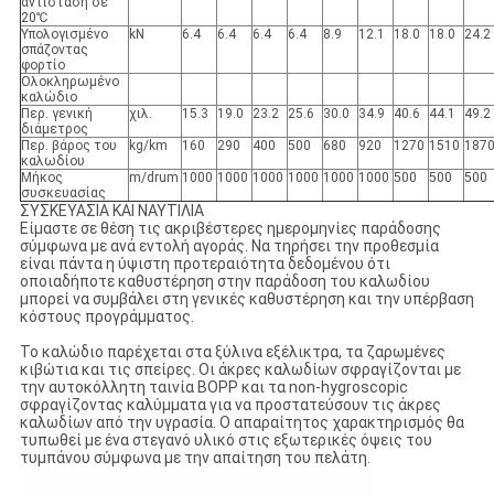
αντίσταση σε
20℃
Υπολογισμένο
kN
6.4
6.4
6.4
6.4
8.9
12.1
18.0
18.0
24.2
σπάζοντας
φορτίο
Ολοκληρωμένο
καλώδιο
Περ. γενική
χιλ.
15.3
19.0
23.2
25.6
30.0
34.9
40.6
44.1
49.2
διάμετρος
Περ. βάρος του
kg/km
160
290
400
500
680
920
1270
1510
187
καλωδίου
Μήκος
m/drum
1000
1000
1000
1000
1000
1000
500
500
500
συσκευασίας
ΣΥΣΚΕΥΑΣΙΑ ΚΑΙ ΝΑΥΤΙΛΙΑ
Είμαστε σε θέση τις ακριβέστερες ημερομηνίες παράδοσης
σύμφωνα με ανά εντολή αγοράς. Να τηρήσει την προθεσμία
είναι πάντα η ύψιστη προτεραιότητα δεδομένου ότι
οποιαδήποτε καθυστέρηση στην παράδοση του καλωδίου
μπορεί να συμβάλει στη γενικές καθυστέρηση και την υπέρβαση
κόστους προγράμματος.
Το καλώδιο παρέχεται στα ξύλινα εξέλικτρα, τα ζαρωμένες
κιβώτια και τις σπείρες. Οι άκρες καλωδίων σφραγίζονται με
την αυτοκόλλητη ταινία BOPP και τα non-hygroscopic
σφραγίζοντας καλύμματα για να προστατεύσουν τις άκρες
καλωδίων από την υγρασία. Ο απαραίτητος χαρακτηρισμός θα
τυπωθεί με ένα στεγανό υλικό στις εξωτερικές όψεις του
τυμπάνου σύμφωνα με την απαίτηση του πελάτη.