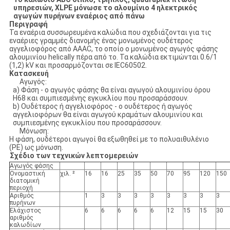
υπηρεσιών, XLPE μόνωσε το αλουμίνιο 4 ηλεκτρικός
αγωγών πυρήνων εναέριος από πάνω
Περιγραφή
Τα εναέρια συσσωρευμένα καλώδια που σχεδιάζονται για τις
εναέριες γραμμές διανομής ένας μονωμένος ουδέτερος
αγγελιοφόρος από AAAC, το οποίο ο μονωμένος αγωγός φάσης
αλουμινίου helically πέρα από το. Τα καλώδια εκτιμώνται 0.6/1
(1,2) kV και προσαρμόζονται σε IEC60502.
Κατασκευή
Αγωγός:
a) Φάση - ο αγωγός φάσης θα είναι αγωγού αλουμινίου όρου
H68 και συμπιεσμένης εγκυκλίου που προσαράσσουν.
b) Ουδέτερος ή αγγελιοφόρος - ο ουδέτερος ή αγωγός
αγγελιοφόρων θα είναι αγωγού κραμάτων αλουμινίου και
συμπιεσμένης εγκυκλίου που προσαράσσουν.
Μόνωση:
Η φάση, ουδέτεροι αγωγοί θα εξωθηθεί με το πολυαιθυλένιο
(PE) ως μόνωση.
Σχέδιο των τεχνικών λεπτομερειών
Αγωγός φάσης
Ονομαστική
χιλ. ²
16
16
25
35
50
70
95
120
150
διατομική
περιοχή
Αριθμός
1
3
3
3
3
3
3
3
3
πυρήνων
Ελάχιστος
6
6
6
6
6
12
15
15
30
αριθμός
καλωδίων