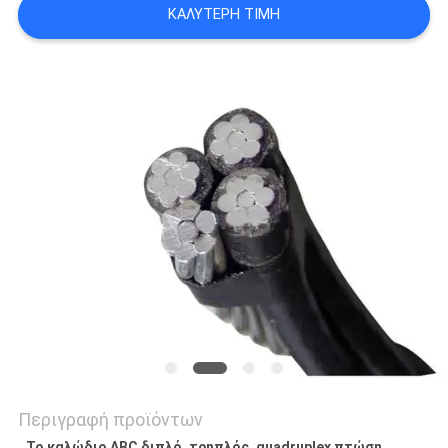
ΚΑΛΎΤΕΡΗ ΤΙΜΉ
ΖΗΤΉΣΤΕ
ΈΝΑ
ΑΠΌΣΠΑΣΜΑ
NEWS
SITEMAP
ΠΟΛΙΤΙΚΉ
ΑΠΟΡΡΉΤΟΥ
Περιγραφή προϊόντων
Το καλώδιο ABC διπλό, τρηπλός, quadruplex πτώση